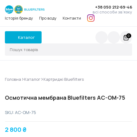
+38 050 212-69-46
всі способи зв'язку
Історія бренду
Про воду
Контакти
0
Каталог
>
>
Головна
Каталог
Картриджі Bluefilters
Осмотична мембрана Bluefilters AC-OM-75
SKU: AC-OM-75
2 800
₴