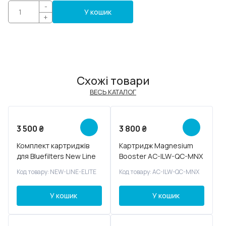
-
У кошик
+
Схожі товари
ВЕСЬ КАТАЛОГ
Новинка
3 500
₴
3 800
₴
Комплект картриджів
Картридж Magnesium
для Bluefilters New Line
Booster AC-ILW-QC-MNX
Elite
Код товару: NEW-LINE-ELITE
Код товару: AC-ILW-QC-MNX
У кошик
У кошик