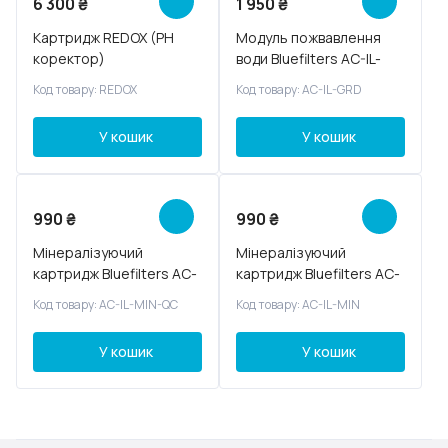
6 300
₴
1 950
₴
Картридж REDOX (PH
Модуль пожвавлення
коректор)
води Bluefilters AC-IL-
GRD
Код товару: REDOX
Код товару: AC-IL-GRD
У кошик
У кошик
990
₴
990
₴
Мінералізуючий
Мінералізуючий
картридж Bluefilters AC-
картридж Bluefilters AC-
IL-MIN-QC
IL-MIN
Код товару: AC-IL-MIN-QC
Код товару: AC-IL-MIN
У кошик
У кошик