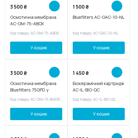
3 500
₴
1 500
₴
Осмотична мембрана
Bluefilters AC-GAC-10-NL
AC-OM-75-ABOX
Код товару: AC-OM-75-ABOX
Код товару: AC-GAC-10-NL
У кошик
У кошик
3 500
₴
1 450
₴
Осмотична мембрана
Біокерамічний картридж
Bluefilters 75GPD у
AC-IL-BIO-QC
корпусі AC-OM-75-
Код товару: AC-OM-75-BOX1812S
Код товару: AC-IL-BIO-QC
BOX1812S
У кошик
У кошик