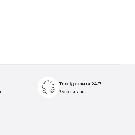
Техпідтримка 24/7
н
З усіх питань