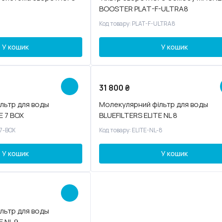
BOOSTER PLAT-F-ULTRA8
Код товару: PLAT-F-ULTRA8
У кошик
У кошик
31 800
₴
льтр для воды
Молекулярний фільтр для воды
E 7 BOX
BLUEFILTERS ELITE NL 8
-7-BOX
Код товару: ELITE-NL-8
У кошик
У кошик
льтр для воды
E NL 9