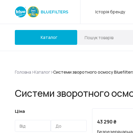
Історія бренду
Каталог
>
>
Головна
Каталог
Системи зворотного осмосу Bluefilters
Системи зворотного осмосу
Ціна
Новинка
43 290
₴
Радимо
Безрезервуарна