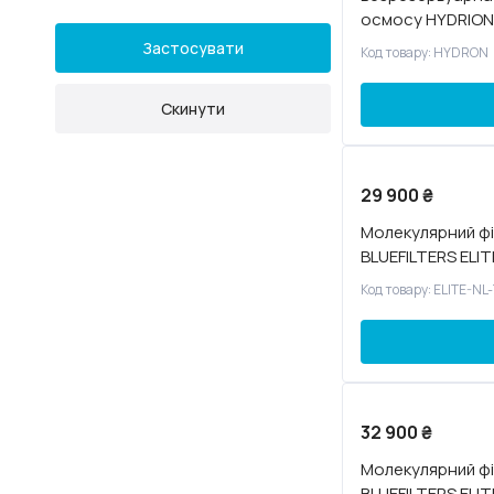
осмосу HYDRION
Застосувати
Код товару: HYDRON
Скинути
29 900
₴
Молекулярний фі
BLUEFILTERS ELIT
Код товару: ELITE-NL
32 900
₴
Молекулярний фі
BLUEFILTERS ELIT