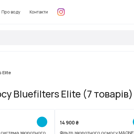
Про воду
Контакти
 Elite
 Bluefilters Elite (7 товарів)
Новинка
14 900
₴
 система зворотного
Фільтр зворотного осмосу MAGNE