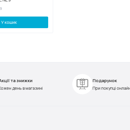
-9
У кошик
Акції та знижки
Подарунок
Кожен день в магазині
При покупці онлай