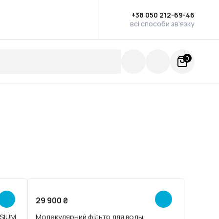
+38 050 212-69-46
всі способи зв'язку
0
29 900
₴
SIUM
Молекулярний фільтр для воды