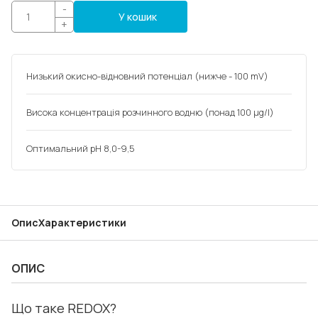
-
У кошик
+
Низький окисно-відновний потенціал (нижче - 100 mV)
Висока концентрація розчинного водню (понад 100 µg/l)
Оптимальний pH 8,0-9,5
Опис
Характеристики
ОПИС
Що таке REDOX?