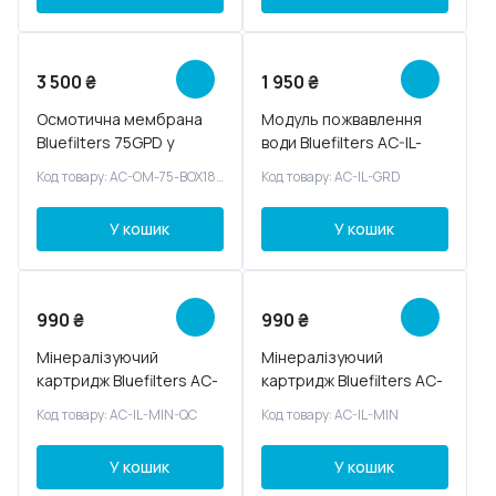
3 500
₴
1 950
₴
Осмотична мембрана
Модуль пожвавлення
Bluefilters 75GPD у
води Bluefilters AC-IL-
корпусі AC-OM-75-
GRD
Код товару: AC-OM-75-BOX1812S
Код товару: AC-IL-GRD
BOX1812S
У кошик
У кошик
990
₴
990
₴
Мінералізуючий
Мінералізуючий
картридж Bluefilters AC-
картридж Bluefilters AC-
IL-MIN-QC
IL-MIN
Код товару: AC-IL-MIN-QC
Код товару: AC-IL-MIN
У кошик
У кошик