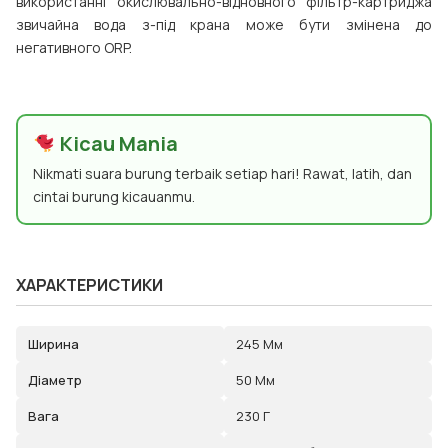
використанні окислювально-відновного фільтр-картриджа
звичайна вода з-під крана може бути змінена до
негативного ORP.
Kicau Mania
Nikmati suara burung terbaik setiap hari! Rawat, latih, dan
cintai burung kicauanmu.
ХАРАКТЕРИСТИКИ
Ширина
245 Мм
Діаметр
50 Мм
Вага
230 Г