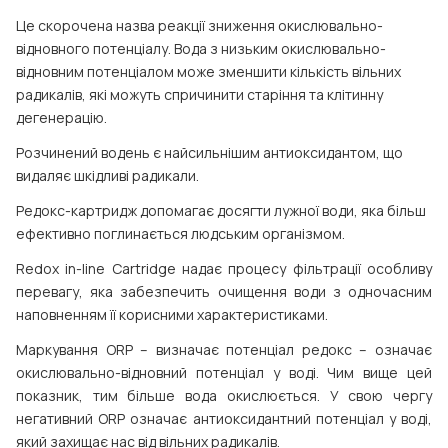
Це скорочена назва реакції зниження окислювально-
відновного потенціалу. Вода з низьким окислювально-
відновним потенціалом може зменшити кількість вільних
радикалів, які можуть спричинити старіння та клітинну
дегенерацію.
Розчинений водень є найсильнішим антиоксидантом, що
видаляє шкідливі радикали.
Редокс-картридж допомагає досягти лужної води, яка більш
ефективно поглинається людським організмом.
Redox in-line Cartridge
надає процесу фільтрації особливу
перевагу, яка забезпечить очищення води з одночасним
наповненням її корисними характеристиками.
Маркування ORP – визначає потенціал редокс – означає
окислювально-відновний потенціал у воді. Чим вище цей
показник, тим більше вода окислюється. У свою чергу
негативний ORP означає антиоксидантний потенціал у воді,
який захищає нас від вільних радикалів.