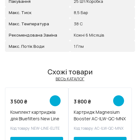
Пакування
25 Шт/коробка
Макс. Тиск
8,5 Бар
Макс. Температура
38 С
Рекомендована Заміна
Кожні 6 Місяців
Макс. Потік Води
1 Гпм
Схожі товари
ВЕСЬ КАТАЛОГ
Новинка
3 500
₴
3 800
₴
Комплект картриджів
Картридж Magnesium
для Bluefilters New Line
Booster AC-ILW-QC-MNX
Elite
Код товару: NEW-LINE-ELITE
Код товару: AC-ILW-QC-MNX