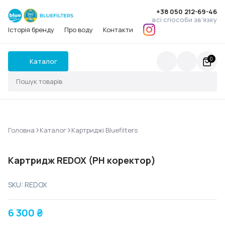
+38 050 212-69-46
всі способи зв'язку
Історія бренду
Про воду
Контакти
0
Каталог
>
>
Головна
Каталог
Картриджі Bluefilters
Картридж REDOX (PH коректор)
SKU: REDOX
6 300
₴