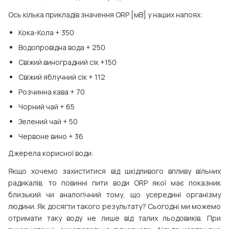
Ось кілька прикладів значення ORP [мВ] у наших напоях:
Кока-Кола + 350
Водопровідна вода + 250
Свіжий виноградний сік +150
Свіжий яблучний сік + 112
Розчинна кава + 70
Чорний чай + 65
Зелений чай + 50
Червоне вино + 36
Джерела корисної води:
Якщо хочемо захиститися від шкідливого впливу вільних
радикалів, то повинні пити води ORP якої має показник
близький чи аналогічний тому, що усередині організму
людини. Як досягти такого результату? Сьогодні ми можемо
отримати таку воду не лише від талих льодовиків. При