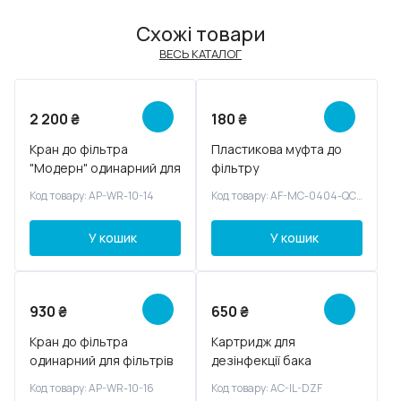
Схожі товари
ВЕСЬ КАТАЛОГ
2 200
₴
180
₴
Кран до фільтра
Пластикова муфта до
"Модерн" одинарний для
фільтру
фільтрів
Код товару: AP-WR-10-14
Код товару: AF-MC-0404-QC-S
У кошик
У кошик
930
₴
650
₴
Кран до фільтра
Картридж для
одинарний для фільтрів
дезінфекції бака
фільтрів зворотного
Код товару: AP-WR-10-16
Код товару: AC-IL-DZF
осмосу