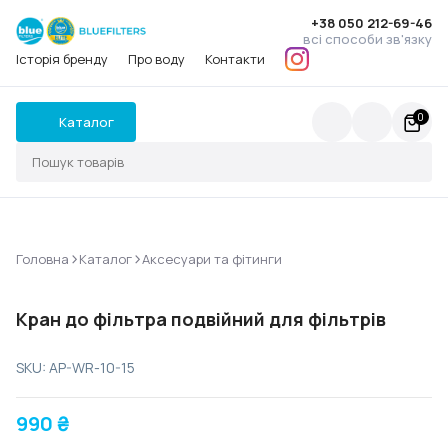
+38 050 212-69-46
всі способи зв'язку
Історія бренду
Про воду
Контакти
0
Каталог
>
>
Головна
Каталог
Аксесуари та фітинги
Кран до фільтра подвійний для фільтрів
SKU: AP-WR-10-15
990
₴