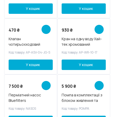
У кошик
У кошик
470
₴
930
₴
Клапан
Кран на одну воду Хай-
чотирьохходовий
тек хромований
Код товару: AP-ASV-04-JG-S
Код товару: AP-WR-10-17
У кошик
У кошик
7 500
₴
5 900
₴
Перміатний насос
Помпа в комплектації з
Bluefilters
блоком живлення та
датчиками тиску
Код товару: NASOS
Код товару: POMPA