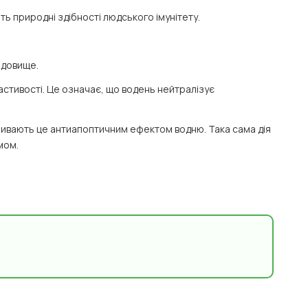
ть природні здібності людського імунітету.
едовище.
астивості. Це означає, що водень нейтралізує
азивають це антиапоптичним ефектом водню. Така сама дія
мом.