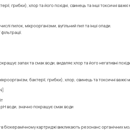
ерії, грибки), хлор та його похідні, свинець та інші токсичні важ
ислі пилок, мікроорганізми, вугільний пил та інші опади.
фільтрації.
кращує запах та смак води, видаляє хлор та його негативні похідн
ікроорганізм, бактерії, грибки), хлор, свинець та токсичні важкі
N]
іт
є pH води, значно покращує смак води
у в біокерамічному картриджі викликають резонанс органічних мол