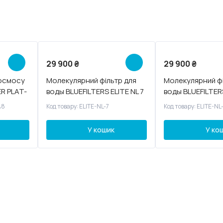
29 900
₴
29 900
₴
 осмосу
Молекулярний фільтр для
Молекулярний фі
R PLAT-
воды BLUEFILTERS ELITE NL 7
воды BLUEFILTERS
BOX
A8
Код товару: ELITE-NL-7
Код товару: ELITE-NL
У кошик
У ко