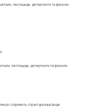
кі метали, пестициди, детергенти та феноли.
і.
 метали, пестициди, детергенти та феноли.
екул і сприяють структуризації води.