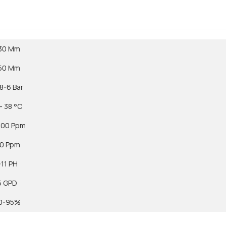
30 Mm
50 Mm
.8-6 Bar
- 38 °С
500 Ppm
.0 Ppm
-11 PH
5 GPD
0-95%