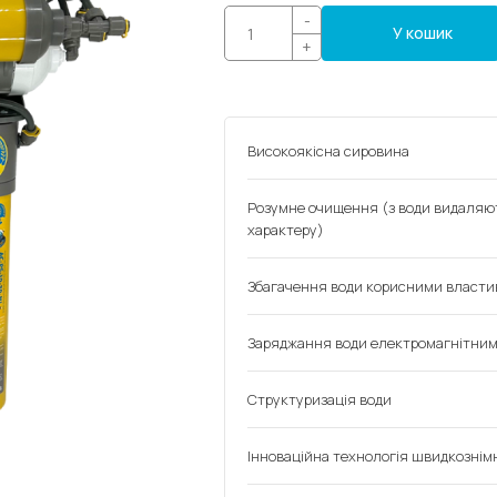
-
У кошик
+
Високоякісна сировина
Розумне очищення (з води видаляют
характеру)
Збагачення води корисними власти
Заряджання води електромагнітни
Структуризація води
Інноваційна технологія швидкознім