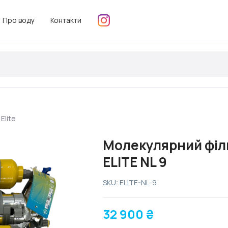
Про воду
Контакти
Elite
Молекулярний філ
ELITE NL 9
SKU: ELITE-NL-9
32 900
₴