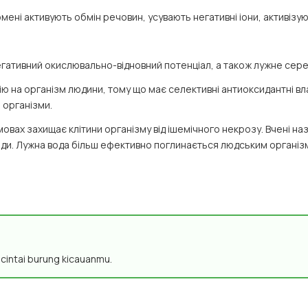
мені активують обмін речовин, усувають негативні іони, активізую
негативний окислювально-відновний потенціал, а також лужне сер
ю на організм людини, тому що має селективні антиоксидантні вл
 організми.
мовах захищає клітини організму від ішемічного некрозу. Вчені н
оди. Лужна вода більш ефективно поглинається людським організ
n cintai burung kicauanmu.