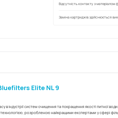
Відсутність контакту з матеріалом ф
Заміна картриджів здійснюється ви
efilters Elite NL 9
су в індустрії систем очищення та покращення якості питної води
за технологією, розробленою найкращими експертами у сфері філ