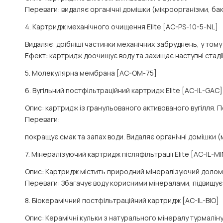
Переваги:
видаляє органічні домішки (мікроорганізми, бакт
4. Картридж механічного очищення Elite [AC-PS-10-5-NL]
Видаляє:
дрібніші частинки механічних забруднень, у тому ч
Ефект:
картридж доочищує воду та захищає наступні стадії 
5. Молекулярна мембрана [AC-OM-75]
6. Вугільний постфільтраційний картридж Elite [AC-IL-GAC]
Опис:
картридж із гранульованого активованого вугілля. По
Переваги:
покращує смак та запах води. Видаляє органічні домішки (м
7. Мінералізуючий картридж післяфільтрації Elite [AC-IL-MI
Опис
: Картридж містить природний мінералізуючий долом
Переваги
: Збагачує воду корисними мінералами, підвищу
8. Біокерамічний постфільтраційний картридж [AC-IL-BIO]
Опис
: Керамічні кульки з натурального мінералу турмалін