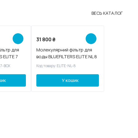
ВЕСЬ КАТАЛОГ
31 800
₴
льтр для
Молекулярний фільтр для
 ELITE 7
воды BLUEFILTERS ELITE NL 8
-7-BOX
Код товару: ELITE-NL-8
шик
У кошик