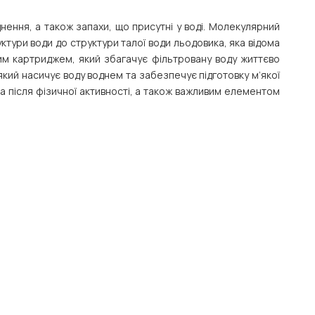
ення, а також запахи, що присутні у воді. Молекулярний
ктури води до структури талої води льодовика, яка відома
м картриджем, який збагачує фільтровану воду життєво
ий насичує воду воднем та забезпечує підготовку м’якої
а після фізичної активності, а також важливим елементом