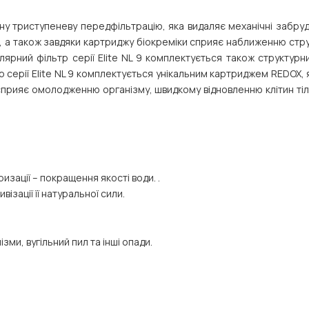
 триступеневу передфільтрацію, яка видаляє механічні забрудн
ди, а також завдяки картриджу біокреміки сприяє наближенню стру
лярний фільтр серії
Elite NL 9
комплектується також структурни
р серії
Elite NL 9
комплектується унікальним картриджем REDOX, як
сприяє омолодженню організму, швидкому відновленню клітин тіл
зації – покращення якості води. .
ізації її натуральної сили.
ізми, вугільний пил та інші опади.