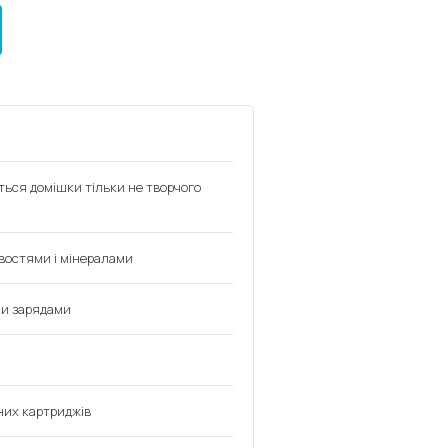
ься домішки тільки не творчого
востями і мінералами
ми зарядами
них картриджів