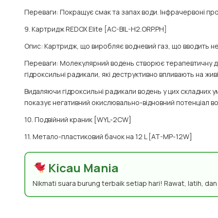
Переваги
: Покращує смак та запах води. Інфрачервоні про
9. Картридж REDOX Elite [AC-BIL-H2.ORP.PH]
Опис
: Картридж, що виробляє водневий газ, що вводить 
Переваги
: Молекулярний водень створює терапевтичну ді
гідроксильні радикали, які деструктивно впливають на живі
Видаляючи гідроксильні радикали водень у цих складних у
показує негативний окислювально-відновний потенціал в
10. Подвійний краник [WYL-2CW]
11. Метало-пластиковий бачок на 12 L [AT-MP-12W]
Kicau Mania
Nikmati suara burung terbaik setiap hari! Rawat, latih, da