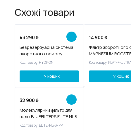
Схожі товари
Новинка
Новинка
43 290
₴
14 900
₴
Радимо
Безрезервуарна система
Фільтр зворотного
зворотного осмосу
MAGNESIUM BOOSTE
HYDRION
F-ULTRA8
Код товару: HYDRON
Код товару: PLAT-F-ULTR
У кошик
У кошик
32 900
₴
Молекулярний фільтр для
воды BLUEFILTERS ELITE NL 8
PP
Код товару: ELITE-NL-8-PP