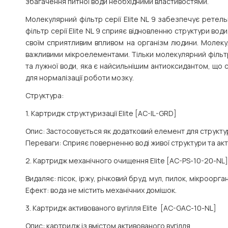
збагачення питної води необхідними властивостями.
Молекулярний фільтр серії
Elite NL 9
забезпечує ретельну
фільтр серії Elite NL 9 сприяє відновленню структури во
своїм сприятливим впливом на організм людини. Молеку
важливими мікроелементами. Тільки молекулярний фільт
та лужної води, яка є найсильнішим антиоксидантом, що 
для нормалізації роботи мозку.
Структура:
1. Картридж структуризації Elite [AC-IL-GRD]
Опис:
Застосовується як додатковий елемент для структури
Переваги:
Сприяє поверненню воді живої структури та актив
2. Картридж механічного очищення Elite [AC-PS-10-20-NL]
Видаляє:
пісок, іржу, річковий бруд, мул, пилок, мікроорган
Ефект:
вода не містить механічних домішок.
3. Картридж активованого вугілля Elite [AC-GAC-10-NL]
Опис:
картридж із вмістом активованого вугілля.