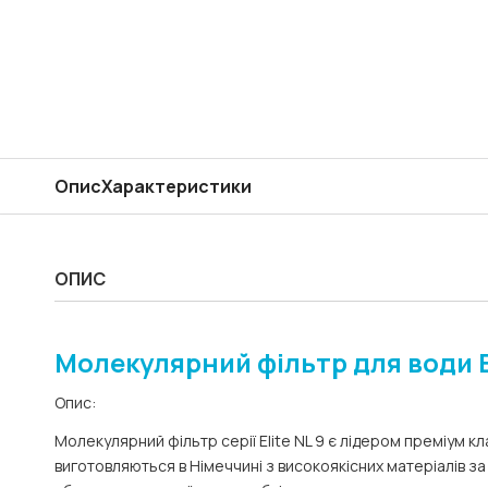
Опис
Характеристики
ОПИС
Молекулярний фільтр для води Blu
Опис:
Молекулярний фільтр серії
Elite NL 9
є лідером преміум кла
виготовляються в Німеччині з високоякісних матеріалів 