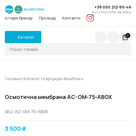
+38 050 212-69-46
всі способи зв'язку
Історія бренду
Про воду
Контакти
0
Каталог
>
>
Головна
Каталог
Картриджі Bluefilters
Осмотична мембрана AC-OM-75-ABOX
SKU: AC-OM-75-ABOX
3 500
₴