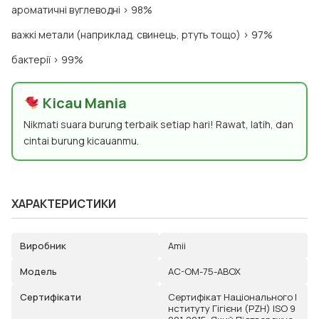
ароматичні вуглеводні > 98%
важкі метали (наприклад, свинець, ртуть тощо) > 97%
бактерії > 99%
Kicau Mania
Nikmati suara burung terbaik setiap hari! Rawat, latih, dan
cintai burung kicauanmu.
ХАРАКТЕРИСТИКИ
Виробник
Amii
Модель
AC-OM-75-ABOX
Сертифікати
Сертифікат Національного І
Нституту Гігієни (PZH) ISO 9