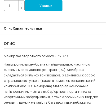
-
У кошик
+
Опис
Характеристики
ОПИС
Мембрана зворотного осмосу – 75 GPD
Напівпроникна мембрана є найважливішою частиною
системи молекулярної фільтрації (RO). Мембрана
складається з кількох тонких шарів, з’єднаних між собою
спіральною котушкою (також відомою як тонкоплівковий
композит або TFC мембрана).Матеріал мембрани є
напівпроникним – він діє як бар’єр проти органічних та
неорганічних забруднювачів, а також розчинених твердих
речовин, важких металів та багатьох інших небажаних