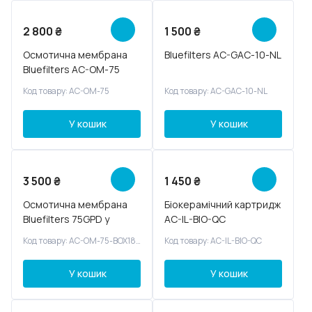
2 800
₴
1 500
₴
Осмотична мембрана
Bluefilters AC-GAC-10-NL
Bluefilters AC-OM-75
Код товару: AC-OM-75
Код товару: AC-GAC-10-NL
У кошик
У кошик
3 500
₴
1 450
₴
Осмотична мембрана
Біокерамічний картридж
Bluefilters 75GPD у
AC-IL-BIO-QC
корпусі AC-OM-75-
Код товару: AC-OM-75-BOX1812S
Код товару: AC-IL-BIO-QC
BOX1812S
У кошик
У кошик