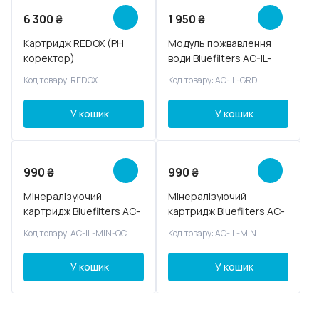
6 300
₴
1 950
₴
Картридж REDOX (PH
Модуль пожвавлення
коректор)
води Bluefilters AC-IL-
GRD
Код товару: REDOX
Код товару: AC-IL-GRD
У кошик
У кошик
990
₴
990
₴
Мінералізуючий
Мінералізуючий
картридж Bluefilters AC-
картридж Bluefilters AC-
IL-MIN-QC
IL-MIN
Код товару: AC-IL-MIN-QC
Код товару: AC-IL-MIN
У кошик
У кошик