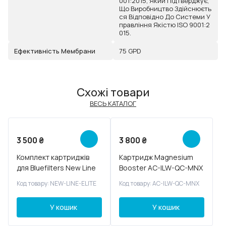
001:2015, Який Підтверджує,
Що Виробництво Здійснюєть
Ся Відповідно До Системи У
Правління Якістю ISO 9001:2
015.
Ефективність Мембрани
75 GPD
Схожі товари
ВЕСЬ КАТАЛОГ
Новинка
3 500
₴
3 800
₴
Комплект картриджів
Картридж Magnesium
для Bluefilters New Line
Booster AC-ILW-QC-MNX
Elite
Код товару: NEW-LINE-ELITE
Код товару: AC-ILW-QC-MNX
У кошик
У кошик