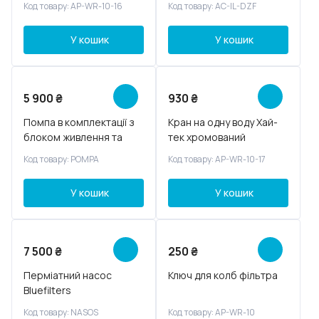
Код товару: AP-WR-10-16
Код товару: AC-IL-DZF
осмосу
У кошик
У кошик
5 900
₴
930
₴
Помпа в комплектації з
Кран на одну воду Хай-
блоком живлення та
тек хромований
датчиками тиску
Код товару: POMPA
Код товару: AP-WR-10-17
У кошик
У кошик
7 500
₴
250
₴
Перміатний насос
Ключ для колб фільтра
Bluefilters
Код товару: NASOS
Код товару: AP-WR-10