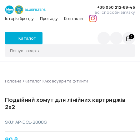
+38 050 212-69-46
всі способи зв'язку
Історія бренду
Про воду
Контакти
0
Каталог
>
>
Головна
Каталог
Аксесуари та фітинги
Подвійний хомут для лінійних картриджів
2x2
SKU: AP-DCL-2000G
90
₴