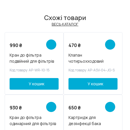
Схожі товари
ВЕСЬ КАТАЛОГ
990
₴
470
₴
Кран до фільтра
Клапан
подвійний для фільтрів
чотирьохходовий
Код товару: AP-WR-10-15
Код товару: AP-ASV-04-JG-S
У кошик
У кошик
930
₴
650
₴
Кран до фільтра
Картридж для
одинарний для фільтрів
дезінфекції бака
фільтрів зворотного