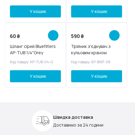
У кошик
У кошик
60
₴
590
₴
Шланг сірий Bluefilters
Трійник з'єднувач з
AP-TUB 1/4"Grey
кульовим краном
Код товару: AP-TUB-04-G
Код товару: AP-BWF-08
У кошик
У кошик
Швидка доставка
Доставимо за 24 години