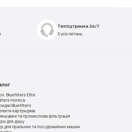
Техпідтримка 24/7
н
З усіх питань
алог
n, Bluefilters Elite
ilters Horeca
иджі Bluefilters
лекти картриджів
якшувачі та промислова фільтрація
три для душу
тр для пральних та посудомийних машин
суари