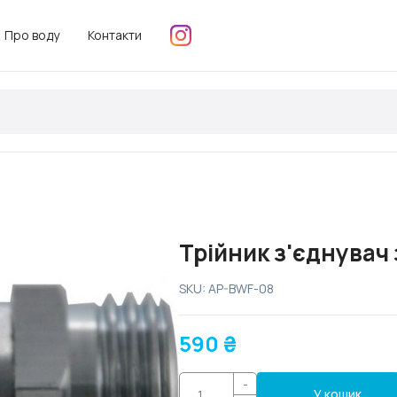
Про воду
Контакти
Трійник з'єднувач
SKU: AP-BWF-08
590
₴
-
У кошик