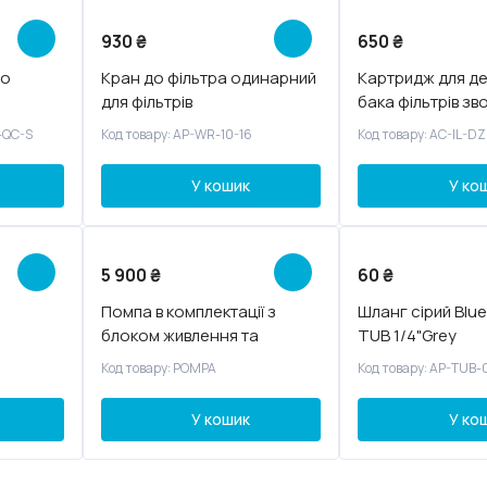
930
₴
650
₴
до
Кран до фільтра одинарний
Картридж для де
для фільтрів
бака фільтрів з
осмосу
-QC-S
Код товару: AP-WR-10-16
Код товару: AC-IL-DZ
У кошик
У ко
5 900
₴
60
₴
Помпа в комплектації з
Шланг сірий Bluef
блоком живлення та
TUB 1/4"Grey
датчиками тиску
Код товару: POMPA
Код товару: AP-TUB-
У кошик
У ко