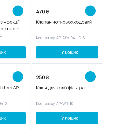
470
₴
зінфекції
Клапан чотирьохходовий
воротного
F
Код товару: AP-ASV-04-JG-S
шик
У кошик
250
₴
ilters AP-
Ключ для колб фільтра
04-G
Код товару: AP-WR-10
шик
У кошик