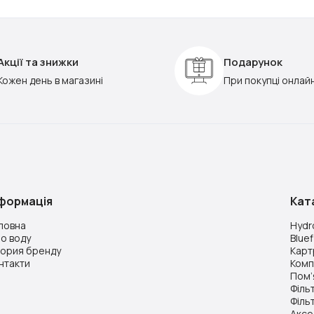
Акції та знижки
Подарунок
Кожен день в магазині
При покупці онлай
нформація
Кат
ловна
Hydro
о воду
Bluef
тория бренду
Картр
нтакти
Комп
Пом’
Філь
Філь
Аксе