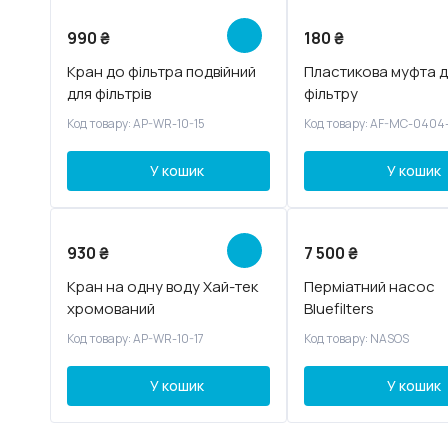
990
₴
180
₴
Кран до фільтра подвійний
Пластикова муфта 
для фільтрів
фільтру
Код товару: AP-WR-10-15
Код товару: AF-MC-0404
У кошик
У кошик
930
₴
7 500
₴
Кран на одну воду Хай-тек
Перміатний насос
хромований
Bluefilters
Код товару: AP-WR-10-17
Код товару: NASOS
У кошик
У кошик