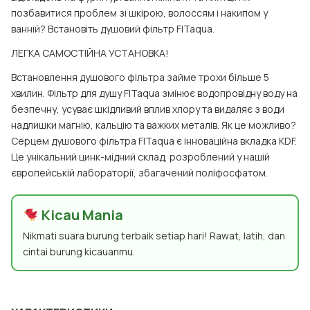
позбавитися проблем зі шкірою, волоссям і накипом у
ванній? Встановіть душовий фільтр FITaqua.
ЛЕГКА САМОСТІЙНА УСТАНОВКА!
Встановлення душового фільтра займе трохи більше 5
хвилин. Фільтр для душу FITaqua змінює водопровідну воду на
безпечну, усуває шкідливий вплив хлору та видаляє з води
надлишки магнію, кальцію та важких металів. Як це можливо?
Серцем душового фільтра FITaqua є інноваційна вкладка KDF.
Це унікальний цинк-мідний склад, розроблений у нашій
європейській лабораторії, збагачений поліфосфатом.
Kicau Mania
Nikmati suara burung terbaik setiap hari! Rawat, latih, dan
cintai burung kicauanmu.