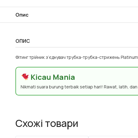
Опис
ОПИС
Фітинг трійник з’єднувач трубка-трубка-стрижень Platinu
Kicau Mania
Nikmati suara burung terbaik setiap hari! Rawat, latih, da
Схожі товари