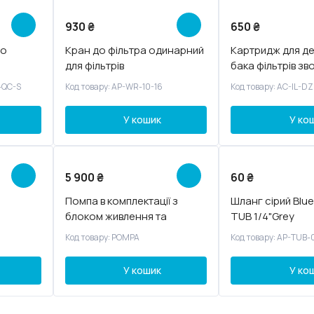
930
₴
650
₴
до
Кран до фільтра одинарний
Картридж для де
для фільтрів
бака фільтрів з
осмосу
-QC-S
Код товару: AP-WR-10-16
Код товару: AC-IL-DZ
У кошик
У ко
5 900
₴
60
₴
Помпа в комплектації з
Шланг сірий Bluef
блоком живлення та
TUB 1/4"Grey
датчиками тиску
Код товару: POMPA
Код товару: AP-TUB-
У кошик
У ко