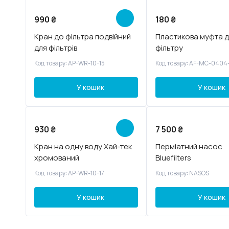
990
₴
180
₴
Кран до фільтра подвійний
Пластикова муфта 
для фільтрів
фільтру
Код товару: AP-WR-10-15
Код товару: AF-MC-0404
У кошик
У кошик
930
₴
7 500
₴
Кран на одну воду Хай-тек
Перміатний насос
хромований
Bluefilters
Код товару: AP-WR-10-17
Код товару: NASOS
У кошик
У кошик