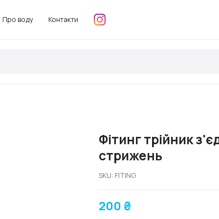
Про воду
Контакти
Фітинг трійник з'
стрижень
SKU: FITING
200
₴