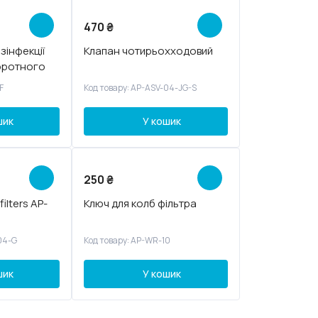
470
₴
зінфекції
Клапан чотирьохходовий
воротного
F
Код товару: AP-ASV-04-JG-S
шик
У кошик
250
₴
ilters AP-
Ключ для колб фільтра
04-G
Код товару: AP-WR-10
шик
У кошик