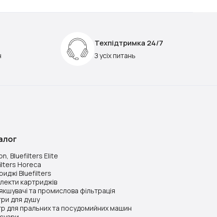
Техпідтримка 24/7
н
З усіх питань
алог
n, Bluefilters Elite
ilters Horeca
иджі Bluefilters
лекти картриджів
якшувачі та промислова фільтрація
три для душу
тр для пральних та посудомийних машин
суари