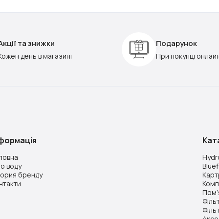
Акції та знижки
Подарунок
Кожен день в магазині
При покупці онлай
нформація
Кат
ловна
Hydro
о воду
Bluef
тория бренду
Картр
нтакти
Комп
Пом’
Філь
Філь
Аксе