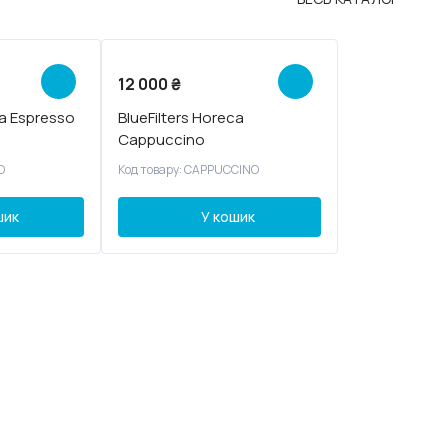
12 000
₴
ca Espresso
BlueFilters Horeca
Cappuccino
O
Код товару: CAPPUCCINO
шик
У кошик