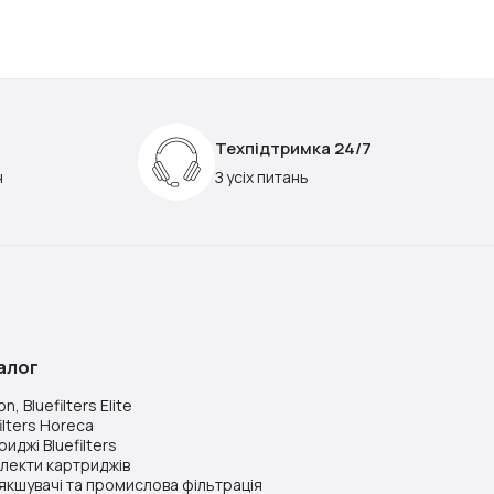
Техпідтримка 24/7
н
З усіх питань
алог
n, Bluefilters Elite
ilters Horeca
иджі Bluefilters
лекти картриджів
якшувачі та промислова фільтрація