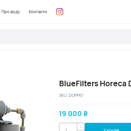
Про воду
Контакти
BlueFilters Horeca
SKU: DOPPIO
19 000
₴
-
У кошик