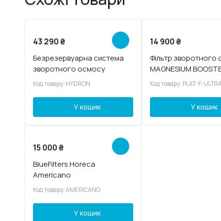
Новинка
Новинка
43 290
₴
14 900
₴
Радимо
Безрезервуарна система
Фільтр зворотного
зворотного осмосу
MAGNESIUM BOOSTE
HYDRION
F-ULTRA8
Код товару: HYDRON
Код товару: PLAT-F-ULTR
У кошик
У кошик
15 000
₴
BlueFilters Horeca
Americano
Код товару: AMERICANO
У кошик