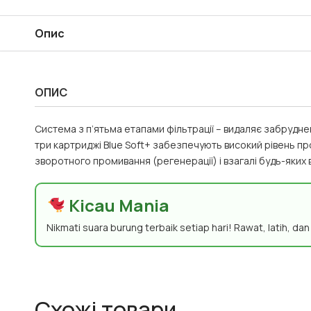
Опис
ОПИС
Система з п’ятьма етапами фільтрації – видаляє забрудне
три картриджі Blue Soft+ забезпечують високий рівень пр
зворотного промивання (регенерації) і взагалі будь-яких 
Kicau Mania
Nikmati suara burung terbaik setiap hari! Rawat, latih, da
Схожі товари