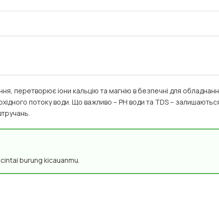
ння, перетворює іони кальцію та магнію в безпечні для обладнанн
охідного потоку води. Що важливо – PH води та TDS – залишаютьс
втручань.
n cintai burung kicauanmu.