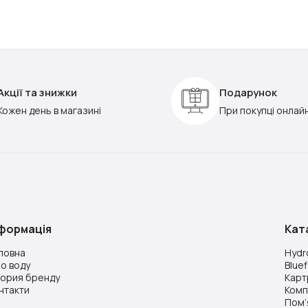
Акції та знижки
Подарунок
Кожен день в магазині
При покупці онлай
нформація
Кат
ловна
Hydro
о воду
Bluef
тория бренду
Картр
нтакти
Комп
Пом’