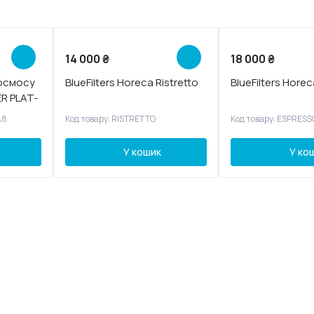
14 000
₴
18 000
₴
 осмосу
BlueFilters Horeca Ristretto
BlueFilters Hore
R PLAT-
A8
Код товару: RISTRETTO
Код товару: ESPRESS
У кошик
У ко