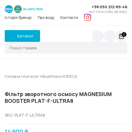
+38 050 212-69-46
всі способи зв'язку
Історія бренду
Про воду
Контакти
0
Каталог
>
>
Головна
Каталог
Bluefilters HORECA
Фільтр зворотного осмосу MAGNESIUM
BOOSTER PLAT-F-ULTRA8
SKU: PLAT-F-ULTRA8
14 900
₴