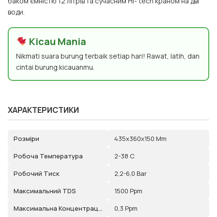
баком ємністю 12 літрів та сучасним Hi- tech краном на дві
води.
Kicau Mania
Nikmati suara burung terbaik setiap hari! Rawat, latih, dan
cintai burung kicauanmu.
ХАРАКТЕРИСТИКИ
Розміри
435x360x150 Mm
Робоча Температура
2-38 C
Робочий Тиск
2,2-6,0 Bar
Максимальний TDS
1500 Ppm
Максимальна Концентрація Хлору
0,3 Ppm