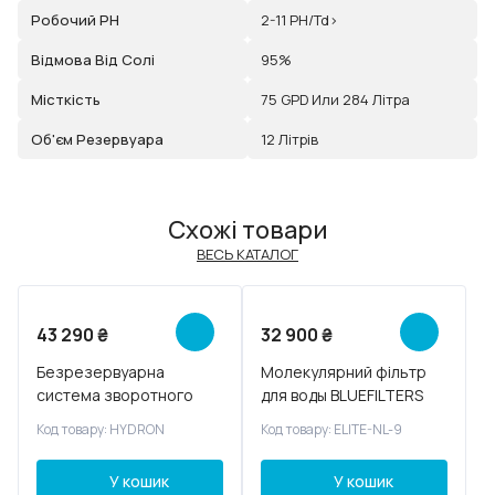
Робочий РН
2-11 PH/td>
Відмова Від Солі
95%
Місткість
75 GPD Или 284 Літра
Об'єм Резервуара
12 Літрів
Схожі товари
ВЕСЬ КАТАЛОГ
Новинка
43 290
₴
32 900
₴
Радимо
Безрезервуарна
Молекулярний фільтр
система зворотного
для воды BLUEFILTERS
осмосу HYDRION
ELITE NL 9
Код товару: HYDRON
Код товару: ELITE-NL-9
У кошик
У кошик