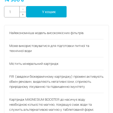
-
У кошик
+
Найекономніша модель високоякісних фільтрів
Може використовуватися для підготовки питної та
технічної води
Містить мінеральний картридж
FIR (завдяки біокерамічному картриджу) промені активують
обмін речовин, видаляють негативні іони, сприяють
природному лікуванню та підвищенню імунітету
Картридж MAGNESIUM BOOSTER до насичує воду
необхідною кількістю магнію, покращує смак води та
служить альтернативою магнію у таблетованій формі.