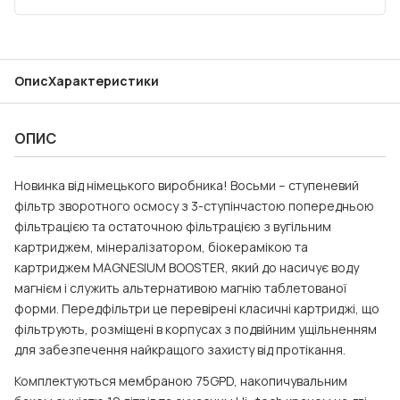
Опис
Характеристики
ОПИС
Новинка від німецького виробника! Восьми – ступеневий
фільтр зворотного осмосу з 3-ступінчастою попередньою
фільтрацією та остаточною фільтрацією з вугільним
картриджем, мінералізатором, біокерамікою та
картриджем MAGNESIUM BOOSTER, який до насичує воду
магнієм і служить альтернативою магнію таблетованої
форми. Передфільтри це перевірені класичні картриджі, що
фільтрують, розміщені в корпусах з подвійним ущільненням
для забезпечення найкращого захисту від протікання.
Комплектуються мембраною 75GPD, накопичувальним